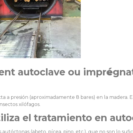
ment autoclave ou impr
é
gna
ecta a presión (aproximadamente 8 bares) en la madera. 
nsectos xilófagos.
iliza el tratamiento en aut
utóctonas (abeto, pícea, pino, etc.), que no son lo sufi