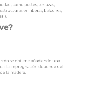
medad, como postes, terrazas,
 estructuras en riberas, balcones,
al).
ave?
marrón se obtiene añadiendo una
 tras la impregnación depende del
 de la madera.