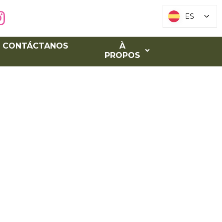
ES
ES
CONTÁCTANOS​
À
PROPOS