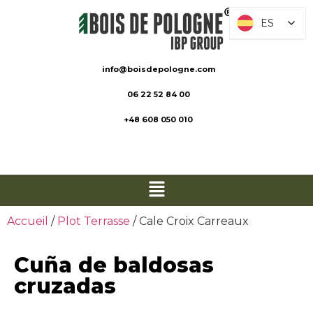
ES
ES
info@boisdepologne.com
06 22 52 84 00
+48 608 050 010
Accueil
/
Plot Terrasse
/ Cale Croix Carreaux
Cuña de baldosas
cruzadas