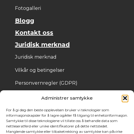
Fotogalleri
Blogg
Kontakt oss
Juridisk merknad
Juridisk merknad
Vilkår og betingelser
Personvernregler (GDPR)
Informasjonskapsler
Administrer samtykke
For å gi deg den beste opplevelsen bruker vi teknologier som
informasjonskapsler for å lagre og/eller få tilgang til enhetsinformasjon.
© 2025 Bois de Pologne – Laget av Cassandre 
Samtykke til disse teknologiene vil tillate oss å behandle data som
Thibaut
nettleseratferd eller unike identifikatorer på dette nettstedet.
Manglende samtykke eller tilbaketrekking av samtykke kan påvirke