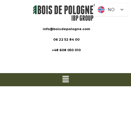
NO
NO
info@boisdepologne.com
06 22 52 84 00
+48 608 050 010
Mest
etterspurt