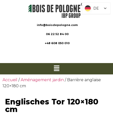
DE
DE
info@boisdepologne.com
06 22 52 84 00
+48 608 050 010
Accueil
/
Aménagement jardin
/ Barrière anglaise
120×180 cm
Englisches Tor 120×180
cm