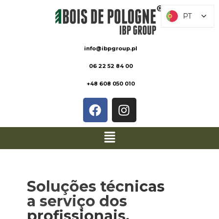
PT
PT
info@ibpgroup.pl
06 22 52 84 00
+48 608 050 010
Soluções técnicas
a serviço dos
profissionais.