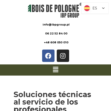
ES
ES
info@ibpgroup.pl
06 22 52 84 00
+48 608 050 010
Soluciones técnicas
al servicio de los
profesionales