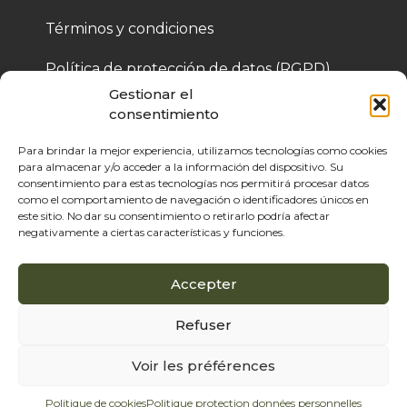
Términos y condiciones
Política de protección de datos (RGPD)
Gestionar el
Política de cookies
consentimiento
Para brindar la mejor experiencia, utilizamos tecnologías como cookies
para almacenar y/o acceder a la información del dispositivo. Su
© 2025 Bois de Pologne – Creado por Cassandre 
consentimiento para estas tecnologías nos permitirá procesar datos
Thibaut
como el comportamiento de navegación o identificadores únicos en
este sitio. No dar su consentimiento o retirarlo podría afectar
negativamente a ciertas características y funciones.
Accepter
Refuser
Voir les préférences
Politique de cookies
Politique protection données personnelles