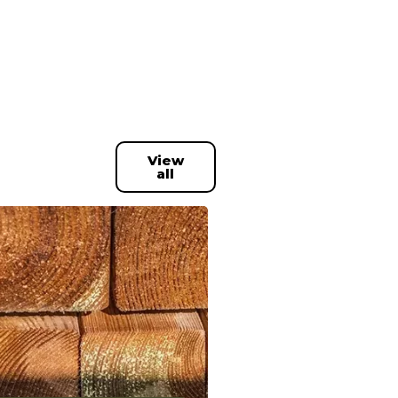
View
all