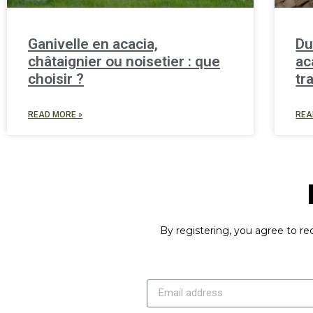
Ganivelle en acacia,
Du
châtaignier ou noisetier : que
ac
choisir ?
tr
READ MORE »
REA
By registering, you agree to rec