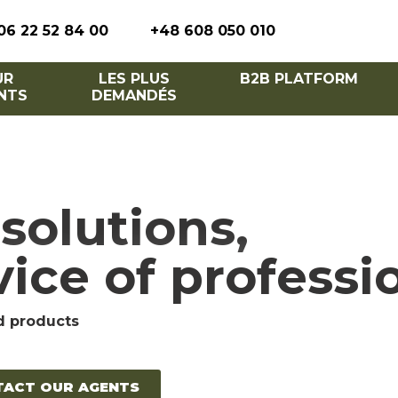
06 22 52 84 00
+48 608 050 010
UR
LES PLUS
B2B PLATFORM
NTS
DEMANDÉS
solutions,
vice of professi
d products
TACT OUR AGENTS