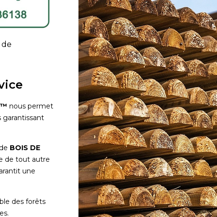
 de
vice
E™
nous permet
 garantissant
 de
BOIS DE
re de tout autre
rantit une
le des forêts
es.