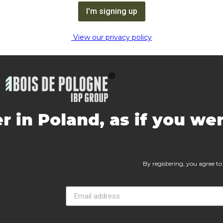
I'm signing up
View our privacy policy
r in Poland, as if you we
By registering, you agree to 