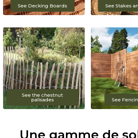
See Decking Boards
See Stakes a
See the chestnut
palisades
See Fencin
Une gamme de solu