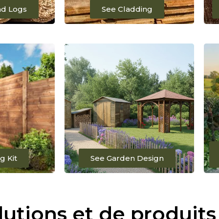
nd Logs
See Cladding
g Kit
See Garden Design
tions et de produits