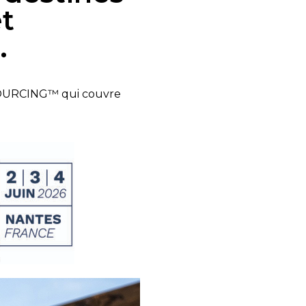
et
.
 SOURCING™ qui couvre