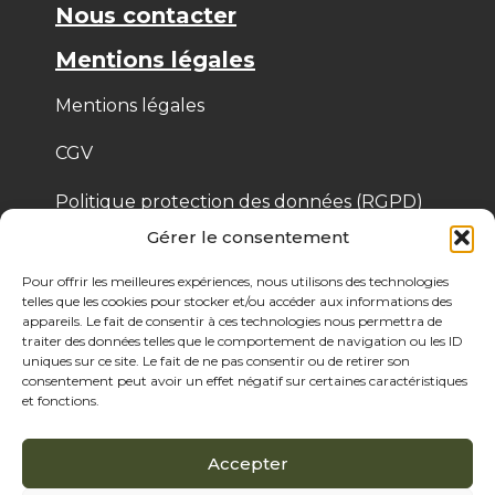
Nous contacter
Mentions légales
Mentions légales
CGV
Politique protection des données (RGPD)
Gérer le consentement
Politique de cookies
Pour offrir les meilleures expériences, nous utilisons des technologies
telles que les cookies pour stocker et/ou accéder aux informations des
appareils. Le fait de consentir à ces technologies nous permettra de
© 2025 Bois de Pologne – Créé par Cassandre 
traiter des données telles que le comportement de navigation ou les ID
Thibaut
uniques sur ce site. Le fait de ne pas consentir ou de retirer son
consentement peut avoir un effet négatif sur certaines caractéristiques
et fonctions.
Accepter