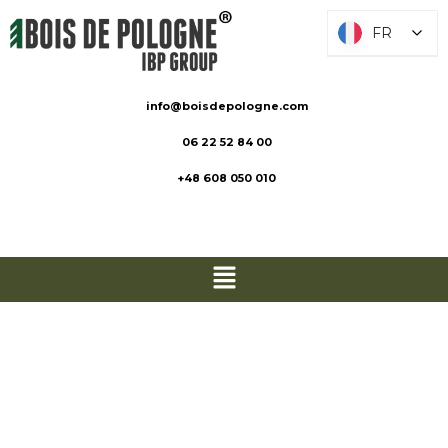
FR
FR
info@boisdepologne.com
06 22 52 84 00
+48 608 050 010
Tables de
pique-nique