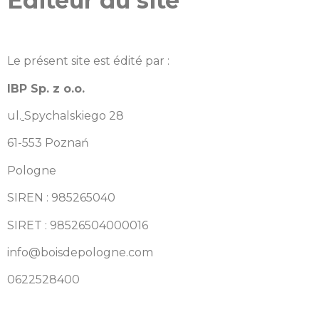
Éditeur du site
Le présent site est édité par :
IBP Sp. z o.o.
ul.
Spychalskiego 28
61-553 Poznań
Pologne
SIREN : 985265040
SIRET : 98526504000016
info@boisdepologne.com
0622528400