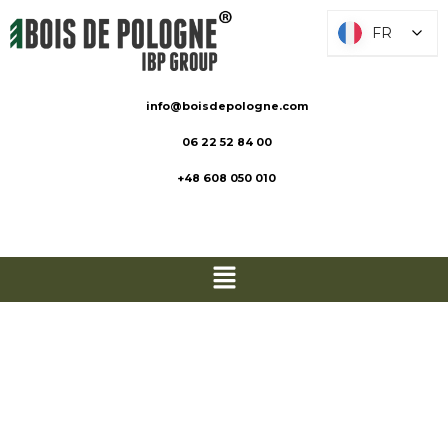
FR
FR
info@boisdepologne.com
06 22 52 84 00
+48 608 050 010
Lames
terrasses