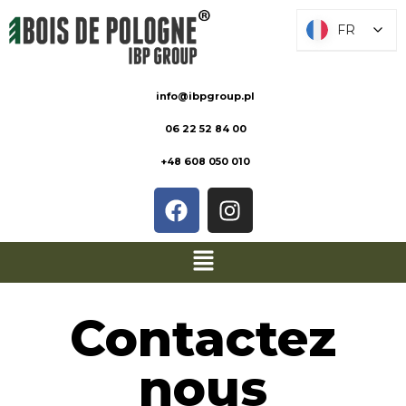
FR
FR
info@ibpgroup.pl
06 22 52 84 00
+48 608 050 010
Contactez
nous