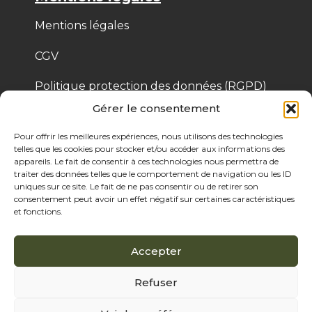
Mentions légales
CGV
Politique protection des données (RGPD)
Gérer le consentement
Politique de cookies
Pour offrir les meilleures expériences, nous utilisons des technologies
telles que les cookies pour stocker et/ou accéder aux informations des
appareils. Le fait de consentir à ces technologies nous permettra de
© 2025 Bois de Pologne – Créé par Cassandre 
traiter des données telles que le comportement de navigation ou les ID
Thibaut
uniques sur ce site. Le fait de ne pas consentir ou de retirer son
consentement peut avoir un effet négatif sur certaines caractéristiques
et fonctions.
Accepter
Refuser