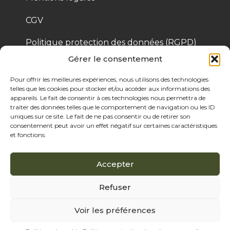
CGV
Politique protection des données (RGPD)
Gérer le consentement
Politique de cookies
Pour offrir les meilleures expériences, nous utilisons des technologies
telles que les cookies pour stocker et/ou accéder aux informations des
appareils. Le fait de consentir à ces technologies nous permettra de
© 2025 Bois de Pologne – Créé par Cassandre 
traiter des données telles que le comportement de navigation ou les ID
Thibaut
uniques sur ce site. Le fait de ne pas consentir ou de retirer son
consentement peut avoir un effet négatif sur certaines caractéristiques
et fonctions.
Accepter
Refuser
Voir les préférences