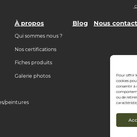
Co
À propos
Blog
Nous contact
Qui sommes nous ?
Nos certifications
Fiches produits
Pour offrir 
Galerie photos
cookies pour
consentir à 
comportement
ou de retire
es/peintures
caractéristi
Acc