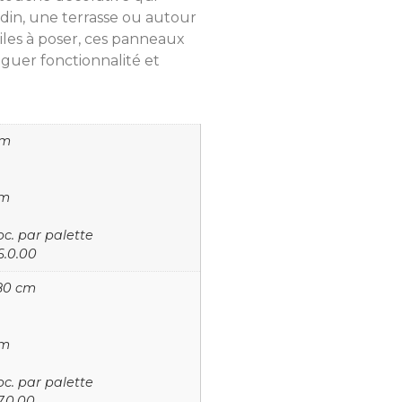
din, une terrasse ou autour
ciles à poser, ces panneaux
guer fonctionnalité et
cm
mm
c. par palette
6.0.00
180 cm
mm
c. par palette
7.0.00