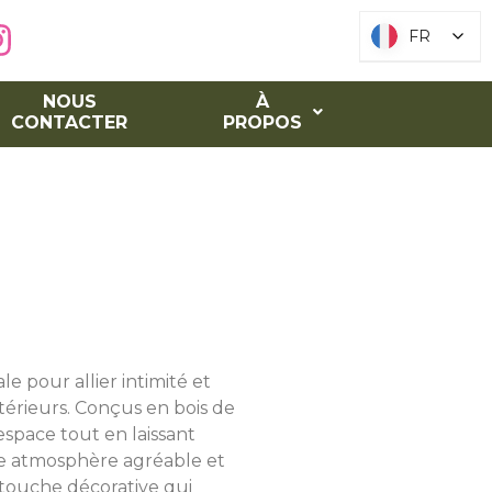
FR
FR
NOUS
À
CONTACTER
PROPOS
le pour allier intimité et
érieurs. Conçus en bois de
espace tout en laissant
 une atmosphère agréable et
 touche décorative qui