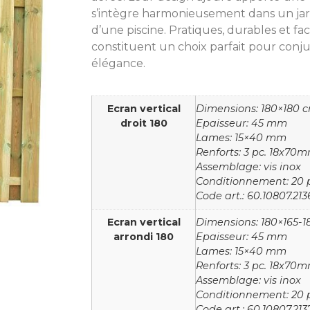
s’intègre harmonieusement dans un jar
d’une piscine. Pratiques, durables et fa
constituent un choix parfait pour conju
élégance.
Ecran vertical
Dimensions: 180×180 
droit 180
Epaisseur: 45 mm
Lames: 15×40 mm
Renforts: 3 pc. 18x70
Assemblage: vis inox
Conditionnement: 20 p
Code art.: 60.10807.213
Ecran vertical
Dimensions: 180×165-
arrondi 180
Epaisseur: 45 mm
Lames: 15×40 mm
Renforts: 3 pc. 18x70
Assemblage: vis inox
Conditionnement: 20 p
Code art.: 60.10807.213