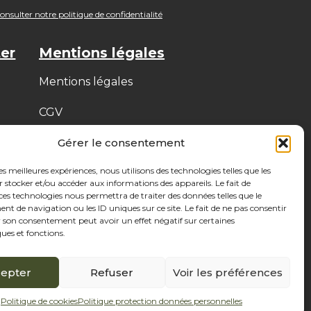
nsulter notre politique de confidentialité
er
Mentions légales
Mentions légales
CGV
Politique protection
Gérer le consentement
des données (RGPD)
les meilleures expériences, nous utilisons des technologies telles que les
 stocker et/ou accéder aux informations des appareils. Le fait de
Politique de cookies
ces technologies nous permettra de traiter des données telles que le
 de navigation ou les ID uniques sur ce site. Le fait de ne pas consentir
r son consentement peut avoir un effet négatif sur certaines
ques et fonctions.
epter
Refuser
Voir les préférences
Politique de cookies
Politique protection données personnelles