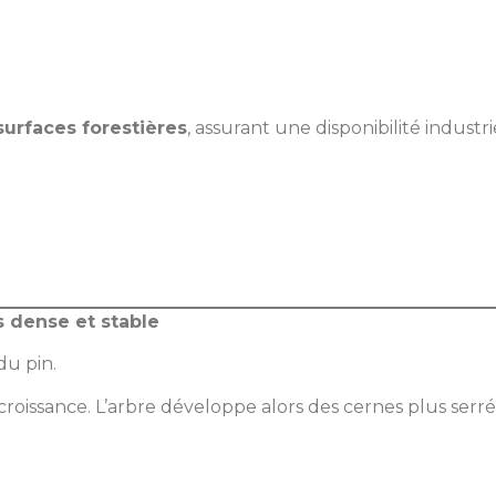
surfaces forestières
, assurant une disponibilité indust
s dense et stable
du pin.
croissance. L’arbre développe alors des cernes plus serré