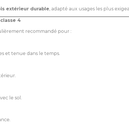
is extérieur durable
, adapté aux usages les plus exigea
 classe 4
ticulièrement recommandé pour :
ies et tenue dans le temps.
térieur.
ec le sol.
ance.