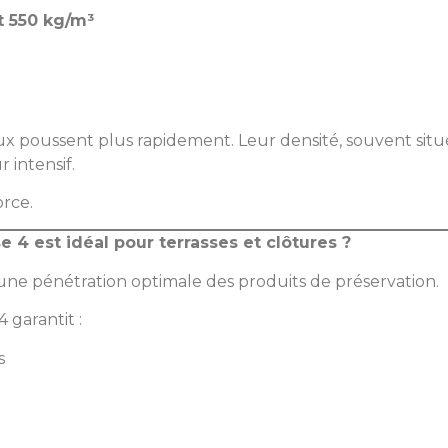
t 550 kg/m³
 doux poussent plus rapidement. Leur densité, souvent si
 intensif.
orce.
e 4 est idéal pour terrasses et clôtures ?
ne pénétration optimale des produits de préservation.
 garantit :
s