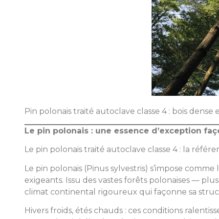
Pin polonais traité autoclave classe 4 : bois dens
Le pin polonais : une essence d’exception fa
Le pin polonais traité autoclave classe 4 : la réf
Le pin polonais (Pinus sylvestris) s’impose comme 
exigeants. Issu des vastes forêts polonaises — pl
climat continental rigoureux qui façonne sa struc
Hivers froids, étés chauds : ces conditions ralenti