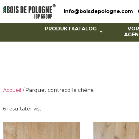
info@boisdepologne.com
PRODUKTKATALOG
VOR
AGEN
Parke
Accueil
/ Parquet contrecollé chêne
6 resultater vist