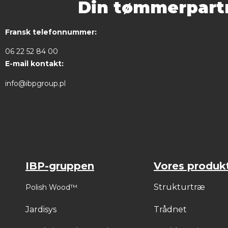
Din tømmerpartn
Fransk telefonnummer:
06 22 52 84 00
E-mail kontakt:
info@ibpgroup.pl
IBP-gruppen
Vores produk
Strukturtræ
Polish Wood™
Jardisys
Trådnet