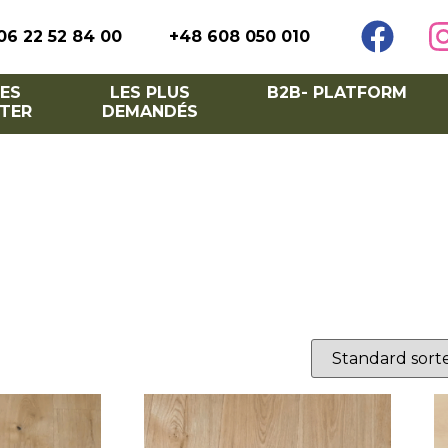
06 22 52 84 00
+48 608 050 010
ES
LES PLUS
B2B- PLATFORM
TER
DEMANDÉS
tgulv i egetræ