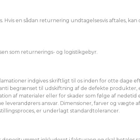
es. Hvis en sådan returnering undtagelsesvis aftales, ka
sen som returnerings- og logistikgebyr.
lamationer indgives skriftligt til os inden for otte dage ef
anti begrænset til udskiftning af de defekte produkter,
ion af materialer eller for skader som følge af nedetid e
leverandørers ansvar. Dimensioner, farver og vægte af v
stillingsproces, er underlagt standardtolerancer.
 er depositummet inkluderet i fakturaen og skal betales 