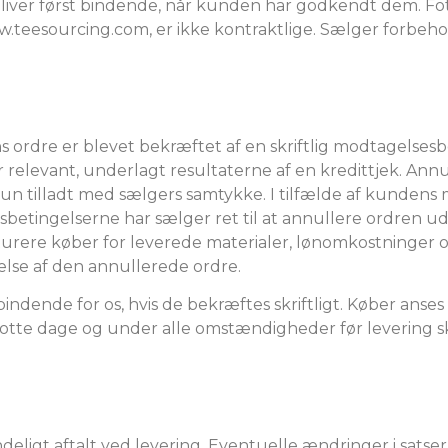
liver først bindende, når kunden har godkendt dem. Foto
.teesourcing.com, er ikke kontraktlige. Sælger forbehold
 ordre er blevet bekræftet af en skriftlig modtagelsesb
 relevant, underlagt resultaterne af en kredittjek. Annull
un tilladt med sælgers samtykke. I tilfælde af kundens 
ngsbetingelserne har sælger ret til at annullere ordren 
kturere køber for leverede materialer, lønomkostninger 
else af den annullerede ordre.
bindende for os, hvis de bekræftes skriftligt. Køber anse
r otte dage og under alle omstændigheder før levering sk
eligt aftalt ved levering. Eventuelle ændringer i satser e