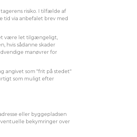
erens risiko. I tilfælde af
te tid via anbefalet brev med
et være let tilgængeligt,
sen, hvis sådanne skader
nødvendige manøvrer for
g angivet som "frit på stedet"
rtigt som muligt efter
 adresse eller byggepladsen
 eventuelle bekymringer over