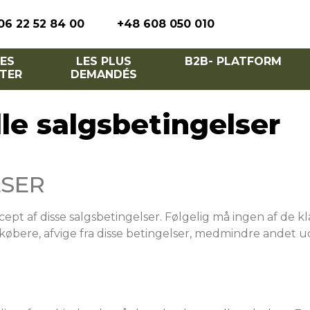
06 22 52 84 00
+48 608 050 010
ES
LES PLUS
B2B- PLATFORM
TER
DEMANDÉS
le salgsbetingelser
LSER
t af disse salgsbetingelser. Følgelig må ingen af ​​de kl
øbere, afvige fra disse betingelser, medmindre andet ud