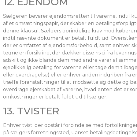
12. EJENDOM
Sælgeren bevarer ejendomsretten til varerne, indtil ku
af et omsætningspapir, der skaber en betalingsforpligt
denne klausul. Sælgers oprindelige krav mod køberen
indtil nævnte dokument er betalt fuldt ud. Ovenståend
der er omfattet af ejendomsforbehold, samt enhver ska
tegne en forsikring, der dækker disse risici fra leverin
adskilt og ikke blande dem med andre varer af samme a
øjeblikkelig betaling for varerne eller tage dem tilbag
eller overdragelse) eller enhver anden indgriben fra e
træffe foranstaltninger til at modsætte sig dette og b
overdrage ejerskabet af varerne, hvad enten det er s
omkostninger er betalt fuldt ud til sælger.
13. TVISTER
Enhver tvist, der opstår i forbindelse med fortolkningen 
på sælgers forretningssted, uanset betalingsbetingelsern