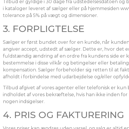
Tilbud er gyldige i 30 dage fra udstedelsesdatoen og b
i kataloger leveret af sælger eller på hjemmesiden www
tolerance på 5% på vægt og dimensioner.
3. FORPLIGTELSE
Sælger er først bundet over for en kunde, når kundens
angiver accept, udstedt af sælger. Dette er, hvor det er
fuldstændig ændring af en ordre fra kundens side er k
bestemmelse i disse vilkår og betingelser eller betali
kompensation. Sælger forbeholder sig retten til at fa
afholdt i forbindelse med udarbejdelse og/eller opfyld
Tilbud afgivet af vores agenter eller telefonisk er kun 
indholdet af vores bekræftelse, hvis han ikke inden fo
nogen indsigelser.
4. PRIS OG FAKTURERING
Vores priser kan ændres uden varsel, og salg er altid end