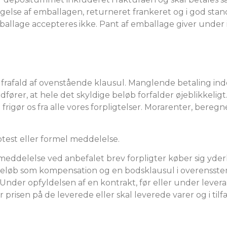
gelse af emballagen, returneret frankeret og i god stand
ballage accepteres ikke. Pant af emballage giver und
 frafald af ovenstående klausul. Manglende betaling inde
ører, at hele det skyldige beløb forfalder øjeblikkeligt
rigør os fra alle vores forpligtelser. Morarenter, bere
otest eller formel meddelelse.
 meddelelse ved anbefalet brev forpligter køber sig yderli
olbeløb som kompensation og en bodsklausul i overenss
Under opfyldelsen af ​​en kontrakt, før eller under levera
or prisen på de leverede eller skal leverede varer og i til