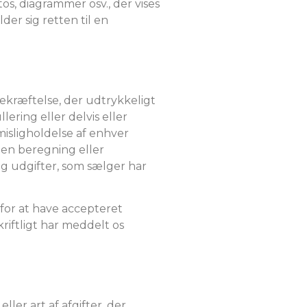
s, diagrammer osv., der vises
er sig retten til en
ekræftelse, der udtrykkeligt
ering eller delvis eller
misligholdelse af enhver
uden beregning eller
og udgifter, som sælger har
s for at have accepteret
riftligt har meddelt os
ller art af afgifter, der