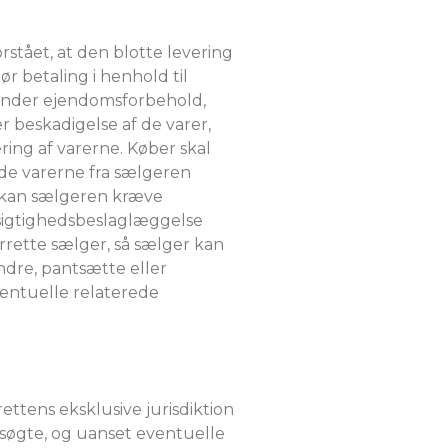
stået, at den blotte levering
r betaling i henhold til
runder ejendomsforbehold,
 beskadigelse af de varer,
ing af varerne. Køber skal
olde varerne fra sælgeren
g kan sælgeren kræve
orsigtighedsbeslaglæggelse
rrette sælger, så sælger kan
ndre, pantsætte eller
ventuelle relaterede
rettens eksklusive jurisdiktion
agsøgte, og uanset eventuelle