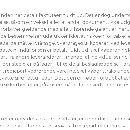
nden har betalt fakturaen fuldt ud. Det er dog underfor
else, såsom en veksel eller et andet dokument, ikke udgø
 forbliver gældende med alle tilhørende garantier, he
e bestemmelser udelukker ikke, at risikoen for tab eller
de, de måtte forårsage, overdrages til køberen ved lever
gsdatoen. Indtil prisen er betalt fuldt ud, skal køberen h
rt fra andre leverandører. I mangel af individualiserin
e, der stadig er på lager. I tilfælde af beslaglæggelse (f
n tredjepart vedrørende varerne, skal køber straks unde
eskytte sine rettigheder. Desuden er køber forbudt at æ
om sikkerhed eller på anden måde, før hovedstolen og e
eller opfyldelsen af ​​disse aftaler, er underlagt handels
e, selv i tilfælde af et krav fra tredjepart eller flere s