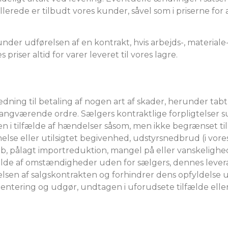
r allerede er tilbudt vores kunder, såvel som i priserne for
 under udførelsen af ​​en kontrakt, hvis arbejds-, material
 priser altid for varer leveret til vores lagre.
ning til betaling af nogen art af skader, herunder tabt 
n igangværende ordre. Sælgers kontraktlige forpligtelse
den i tilfælde af hændelser såsom, men ikke begrænset ti
lse eller utilsigtet begivenhed, udstyrsnedbrud (i vore
greb, pålagt importreduktion, mangel på eller vanskelighe
ilfælde af omstændigheder uden for sælgers, dennes leve
lsen af ​​salgskontrakten og forhindrer dens opfyldelse
 orientering og udgør, undtagen i uforudsete tilfælde elle