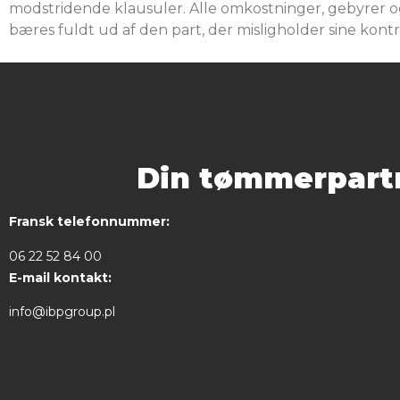
modstridende klausuler. Alle omkostninger, gebyrer o
bæres fuldt ud af den part, der misligholder sine kontra
Din tømmerpartn
Fransk telefonnummer:
06 22 52 84 00
E-mail kontakt:
info@ibpgroup.pl