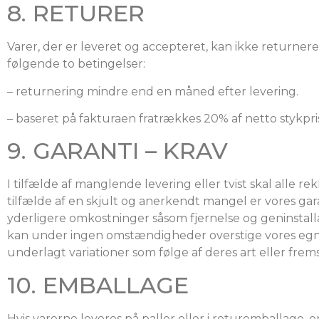
8. RETURER
Varer, der er leveret og accepteret, kan ikke returner
følgende to betingelser:
– returnering mindre end en måned efter levering.
– baseret på fakturaen fratrækkes 20% af netto stykpri
9. GARANTI – KRAV
I tilfælde af manglende levering eller tvist skal alle rek
tilfælde af en skjult og anerkendt mangel er vores gar
yderligere omkostninger såsom fjernelse og geninstallat
kan under ingen omstændigheder overstige vores egne 
underlagt variationer som følge af deres art eller frem
10. EMBALLAGE
Hvis varerne leveres på paller eller i returemballage,