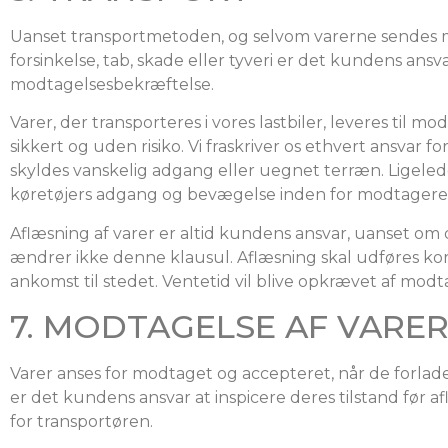
Uanset transportmetoden, og selvom varerne sendes med 
forsinkelse, tab, skade eller tyveri er det kundens ansv
modtagelsesbekræftelse.
Varer, der transporteres i vores lastbiler, leveres til 
sikkert og uden risiko. Vi fraskriver os ethvert ansvar
skyldes vanskelig adgang eller uegnet terræn. Ligeled
køretøjers adgang og bevægelse inden for modtagere
Aflæsning af varer er altid kundens ansvar, uanset om d
ændrer ikke denne klausul. Aflæsning skal udføres korr
ankomst til stedet. Ventetid vil blive opkrævet af mod
7. MODTAGELSE AF VARE
Varer anses for modtaget og accepteret, når de forlad
er det kundens ansvar at inspicere deres tilstand før
for transportøren.