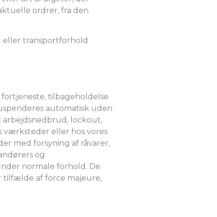
 aktuelle ordrer, fra den
e- eller transportforhold
fortjeneste, tilbageholdelse
r suspenderes automatisk uden
l: arbejdsnedbrud, lockout,
s værksteder eller hos vores
der med forsyning af råvarer,
randørers og
 under normale forhold. De
r tilfælde af force majeure,