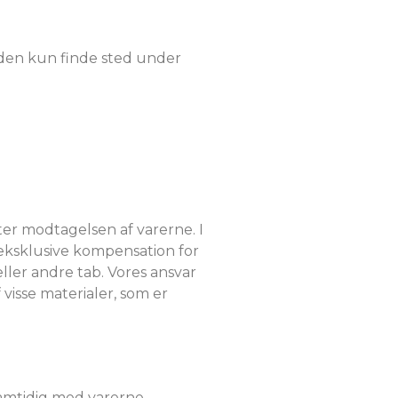
n den kun finde sted under
ter modtagelsen af ​​varerne. I
 eksklusive kompensation for
ller andre tab. Vores ansvar
isse materialer, som er
samtidig med varerne.