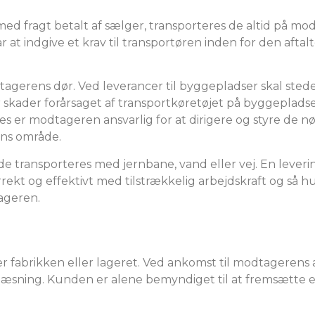
fragt betalt af sælger, transporteres de altid på modtag
ar at indgive et krav til transportøren inden for den aftal
modtagerens dør. Ved leverancer til byggepladser skal sted
 for skader forårsaget af transportkøretøjet på byggeplad
es er modtageren ansvarlig for at dirigere og styre de 
ns område.
e transporteres med jernbane, vand eller vej. En leverin
ekt og effektivt med tilstrækkelig arbejdskraft og så hu
tageren.
R
er fabrikken eller lageret. Ved ankomst til modtagerens
 aflæsning. Kunden er alene bemyndiget til at fremsætte