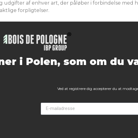
g udgifter af enhver art, der påløber i forbindelse me
ktlige forpligtelser.
er i Polen, som om du va
Ved at registrere dig accepterer du at modtage