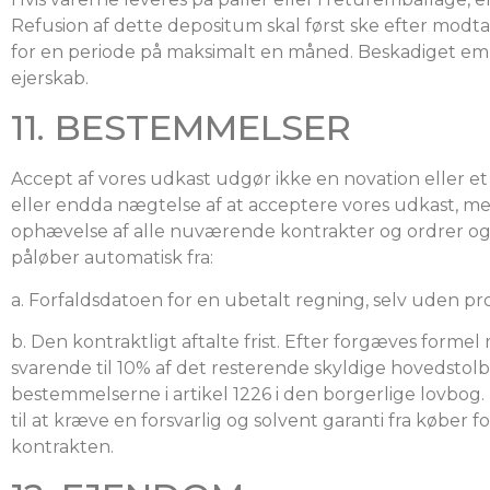
Refusion af dette depositum skal først ske efter modta
for en periode på maksimalt en måned. Beskadiget em
ejerskab.
11. BESTEMMELSER
Accept af vores udkast udgør ikke en novation eller et
eller endda nægtelse af at acceptere vores udkast, medf
ophævelse af alle nuværende kontrakter og ordrer og f
påløber automatisk fra:
a. Forfaldsdatoen for en ubetalt regning, selv uden pr
b. Den kontraktligt aftalte frist. Efter forgæves formel
svarende til 10% af det resterende skyldige hovedst
bestemmelserne i artikel 1226 i den borgerlige lovbog. 
til at kræve en forsvarlig og solvent garanti fra køber f
kontrakten.