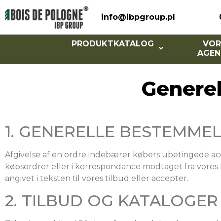
info@ibpgroup.pl
PRODUKTKATALOG
VOR
AGEN
Generel
1. GENERELLE BESTEMME
Afgivelse af en ordre indebærer købers ubetingede accep
købsordrer eller i korrespondance modtaget fra vores k
angivet i teksten til vores tilbud eller accepter.
2. TILBUD OG KATALOGER