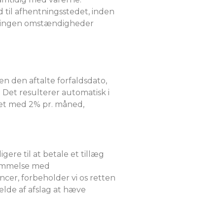
 til afhentningsstedet, inden
er ingen omstændigheder
n den aftalte forfaldsdato,
. Det resulterer automatisk i
gnet med 2% pr. måned,
gere til at betale et tillæg
temmelse med
ncer, forbeholder vi os retten
fælde af afslag at hæve