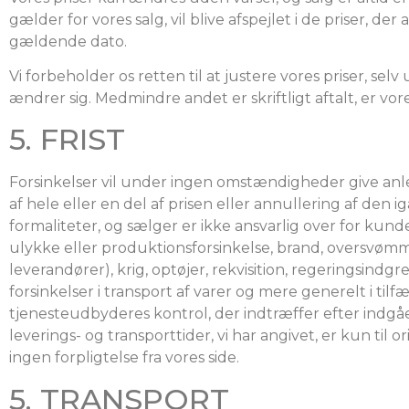
gælder for vores salg, vil blive afspejlet i de priser, de
gældende dato.
Vi forbeholder os retten til at justere vores priser, selv
ændrer sig. Medmindre andet er skriftligt aftalt, er vores
5. FRIST
Forsinkelser vil under ingen omstændigheder give anled
af hele eller en del af prisen eller annullering af de
formaliteter, og sælger er ikke ansvarlig over for kun
ulykke eller produktionsforsinkelse, brand, oversvømme
leverandører), krig, optøjer, rekvisition, regeringsind
forsinkelser i transport af varer og mere generelt i t
tjenesteudbyderes kontrol, der indtræffer efter indgåe
leverings- og transporttider, vi har angivet, er kun til
ingen forpligtelse fra vores side.
5. TRANSPORT