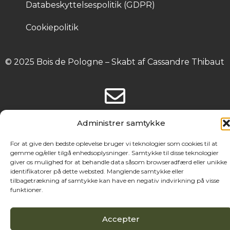
Databeskyttelsespolitik (GDPR)
Cookiepolitik
© 2025 Bois de Pologne – Skabt af Cassandre Thibaut
Administrer samtykke
For at give den bedste oplevelse bruger vi teknologier som cookies til at
gemme og/eller tilgå enhedsoplysninger. Samtykke til disse teknologier
giver os mulighed for at behandle data såsom browseradfærd eller unikke
identifikatorer på dette websted. Manglende samtykke eller
tilbagetrækning af samtykke kan have en negativ indvirkning på visse
funktioner.
Accepter