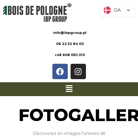
DA
DA
info@ibpgroup.pl
06 22 52 84 00
+48 608 050 010
FOTOGALLER
Découvrez en images l’univers de