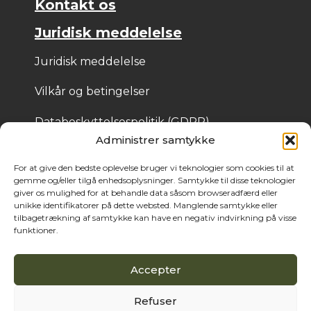
Kontakt os
Juridisk meddelelse
Juridisk meddelelse
Vilkår og betingelser
Databeskyttelsespolitik (GDPR)
Administrer samtykke
Cookiepolitik
For at give den bedste oplevelse bruger vi teknologier som cookies til at
gemme og/eller tilgå enhedsoplysninger. Samtykke til disse teknologier
giver os mulighed for at behandle data såsom browseradfærd eller
© 2025 Bois de Pologne – Skabt af Cassandre Thibaut
unikke identifikatorer på dette websted. Manglende samtykke eller
tilbagetrækning af samtykke kan have en negativ indvirkning på visse
funktioner.
Accepter
Refuser