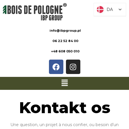
DA
DA
info@ibpgroup.pl
06 22 52 84 00
+48 608 050 010
Kontakt os
Une question, un projet à nous confier, ou besoin d’un