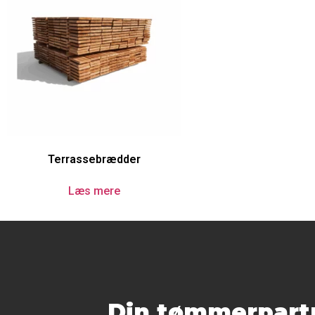
Terrassebrædder
Læs mere
Din tømmerpartn