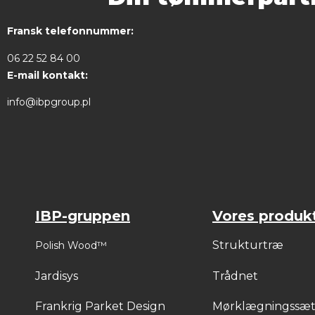
Fransk telefonnummer:
06 22 52 84 00
E-mail kontakt:
info@ibpgroup.pl
IBP-gruppen
Vores produk
Strukturtræ
Polish Wood™
Jardisys
Trådnet
Frankrig Parket Design
Mørklægningssæ