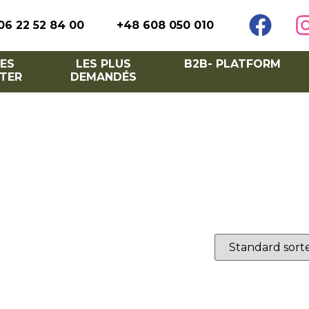
06 22 52 84 00
+48 608 050 010
ES
LES PLUS
B2B- PLATFORM
TER
DEMANDÉS
rassebrædder