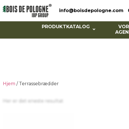
info@boisdepologne.com
PRODUKTKATALOG
VOR
AGEN
Ter
Hjem
/ Terrassebrædder
Her er det eneste resultat