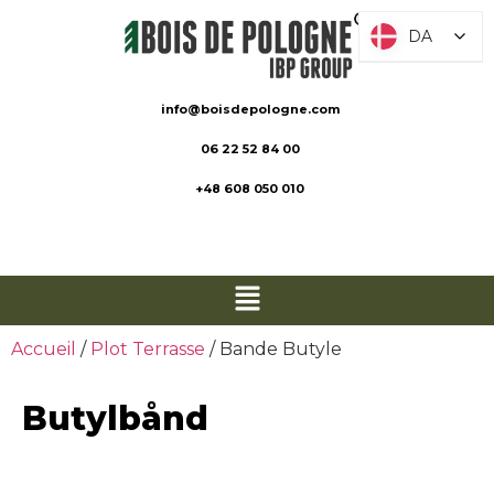
DA
DA
info@boisdepologne.com
06 22 52 84 00
+48 608 050 010
Accueil
/
Plot Terrasse
/ Bande Butyle
Butylbånd