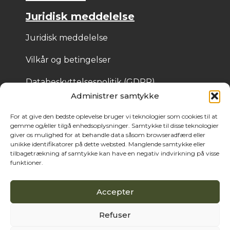
Juridisk meddelelse
Juridisk meddelelse
Vilkår og betingelser
Databeskyttelsespolitik (GDPR)
Administrer samtykke
Cookiepolitik
For at give den bedste oplevelse bruger vi teknologier som cookies til at
gemme og/eller tilgå enhedsoplysninger. Samtykke til disse teknologier
giver os mulighed for at behandle data såsom browseradfærd eller
© 2025 Bois de Pologne – Skabt af Cassandre Thibaut
unikke identifikatorer på dette websted. Manglende samtykke eller
tilbagetrækning af samtykke kan have en negativ indvirkning på visse
funktioner.
Accepter
Refuser