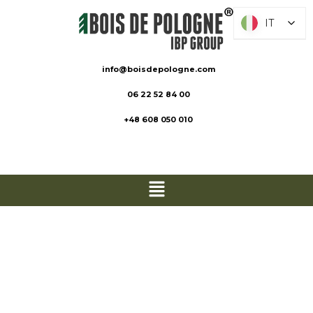
IT
IT
info@boisdepologne.com
06 22 52 84 00
+48 608 050 010
Tavole per
terrazze