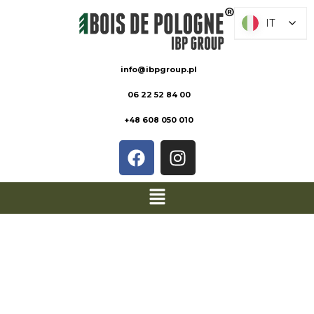
IT
IT
info@ibpgroup.pl
06 22 52 84 00
+48 608 050 010
SCHEDE
PRODOTTO