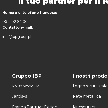
Il tuo partner per il
Numero di telefono francese:
06 22 52 84 00
Contatto e-mail:
info@ibpgroup.pl
Gruppo IBP
I nostri prodo
Legno strutturale
Polish Wood TM
Jardisys
Rete metallica
Francia Parquet Design
Kit oscuranti