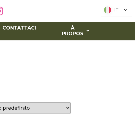
IT
IT
CONTATTACI​
À
PROPOS