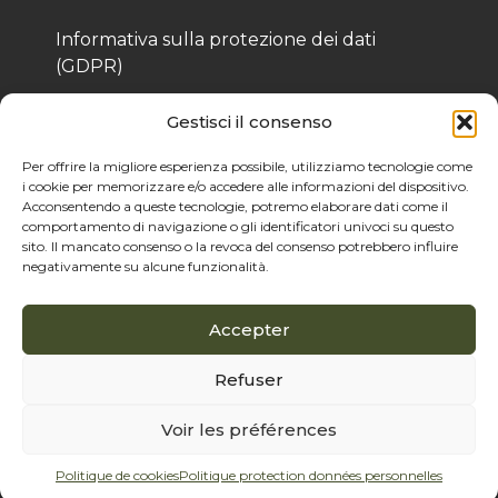
Informativa sulla protezione dei dati
(GDPR)
Informativa sui cookie
Gestisci il consenso
Per offrire la migliore esperienza possibile, utilizziamo tecnologie come
i cookie per memorizzare e/o accedere alle informazioni del dispositivo.
© 2025 Bois de Pologne – Creato da Cassandre 
Acconsentendo a queste tecnologie, potremo elaborare dati come il
Thibaut
comportamento di navigazione o gli identificatori univoci su questo
sito. Il mancato consenso o la revoca del consenso potrebbero influire
negativamente su alcune funzionalità.
Accepter
Refuser
Voir les préférences
Politique de cookies
Politique protection données personnelles