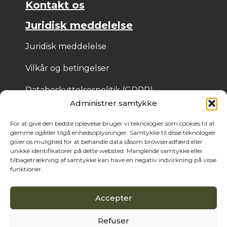
Kontakt os
Juridisk meddelelse
Juridisk meddelelse
Vilkår og betingelser
Databeskyttelsespolitik (GDPR)
Administrer samtykke
Cookiepolitik
For at give den bedste oplevelse bruger vi teknologier som cookies til at
gemme og/eller tilgå enhedsoplysninger. Samtykke til disse teknologier
giver os mulighed for at behandle data såsom browseradfærd eller
© 2025 Bois de Pologne – Skabt af Cassandre Thibaut
unikke identifikatorer på dette websted. Manglende samtykke eller
tilbagetrækning af samtykke kan have en negativ indvirkning på visse
funktioner.
Accepter
Refuser