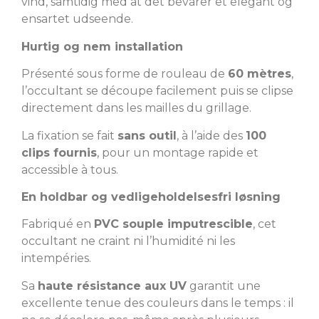
vind, samtidig med at det bevarer et elegant og
ensartet udseende.
Hurtig og nem installation
Présenté sous forme de rouleau de
60 mètres
,
l’occultant se découpe facilement puis se clipse
directement dans les mailles du grillage.
La fixation se fait
sans outil
, à l’aide des
100
clips fournis
, pour un montage rapide et
accessible à tous.
En holdbar og vedligeholdelsesfri løsning
Fabriqué en
PVC souple imputrescible
, cet
occultant ne craint ni l’humidité ni les
intempéries.
Sa
haute résistance aux UV
garantit une
excellente tenue des couleurs dans le temps : il