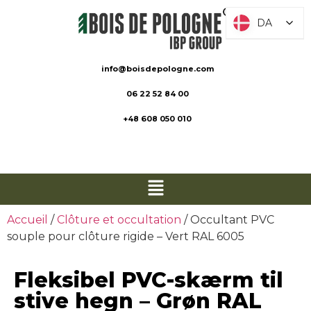
DA
DA
info@boisdepologne.com
06 22 52 84 00
+48 608 050 010
Accueil
/
Clôture et occultation
/ Occultant PVC
souple pour clôture rigide – Vert RAL 6005
Fleksibel PVC-skærm til
stive hegn – Grøn RAL