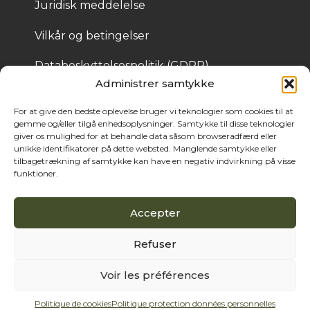
Juridisk meddelelse
Vilkår og betingelser
Databeskyttelsespolitik (GDPR)
Administrer samtykke
Cookiepolitik
For at give den bedste oplevelse bruger vi teknologier som cookies til at
gemme og/eller tilgå enhedsoplysninger. Samtykke til disse teknologier
giver os mulighed for at behandle data såsom browseradfærd eller
© 2025 Bois de Pologne – Skabt af Cassandre Thibaut
unikke identifikatorer på dette websted. Manglende samtykke eller
tilbagetrækning af samtykke kan have en negativ indvirkning på visse
funktioner.
Accepter
Refuser
Voir les préférences
Politique de cookies
Politique protection données personnelles