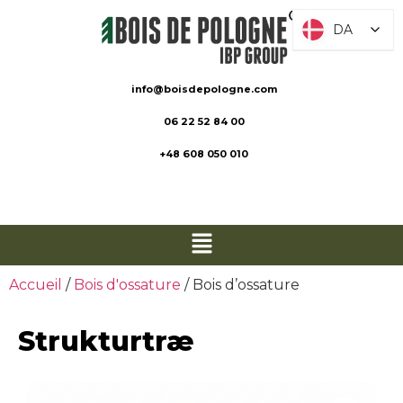
DA
DA
info@boisdepologne.com
06 22 52 84 00
+48 608 050 010
Accueil
/
Bois d'ossature
/ Bois d’ossature
Strukturtræ