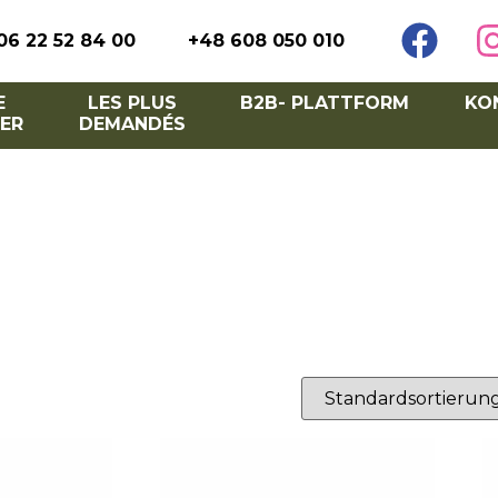
06 22 52 84 00
+48 608 050 010
E
LES PLUS
B2B- PLATTFORM
KO
ER
DEMANDÉS
sche Barrieren