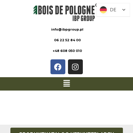
DE
DE
info@ibpgroup.pl
06 22 52 84 00
+48 608 050 010
PRODUKTKAT