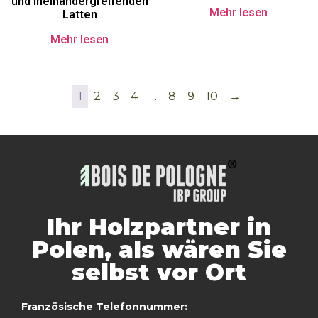
und ineinandergreifenden
Mehr lesen
Latten
Mehr lesen
1
2
3
4
…
8
9
10
→
Ihr Holzpartner in
Polen, als wären Sie
selbst vor Ort
Französische Telefonnummer: