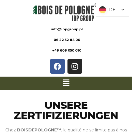
DE
DE
info@ibpgroup.pl
06 22 52 84 00
+48 608 050 010
UNSERE
ZERTIFIZIERUNGEN
Chez
BOISDEPOLOGNE™
, la qualité ne se limite pas à nos