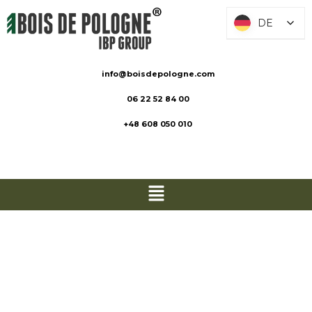
DE
DE
info@boisdepologne.com
06 22 52 84 00
+48 608 050 010
Terrassengrun