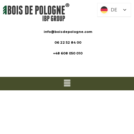
DE
DE
info@boisdepologne.com
06 22 52 84 00
+48 608 050 010
Verkleidung