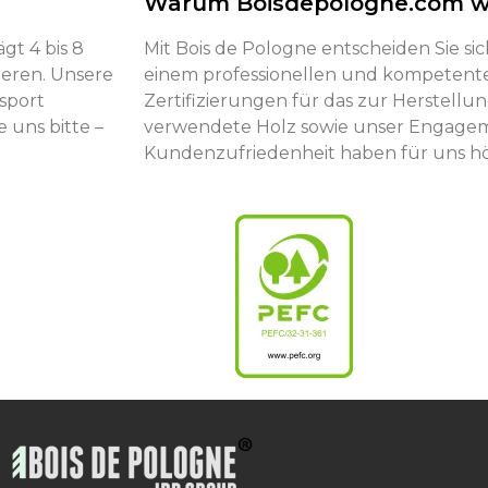
Warum Boisdepologne.com w
gt 4 bis 8
Mit Bois de Pologne entscheiden Sie si
ieren. Unsere
einem professionellen und kompetent
sport
Zertifizierungen für das zur Herstell
 uns bitte –
verwendete Holz sowie unser Engagem
Kundenzufriedenheit haben für uns höc