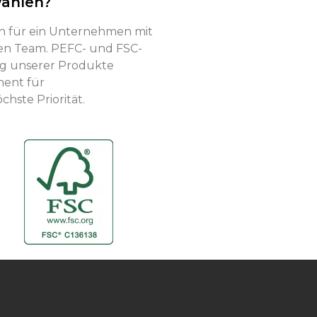
ählen?
ch für ein Unternehmen mit
en Team. PEFC- und FSC-
ung unserer Produkte
ent für
hste Priorität.