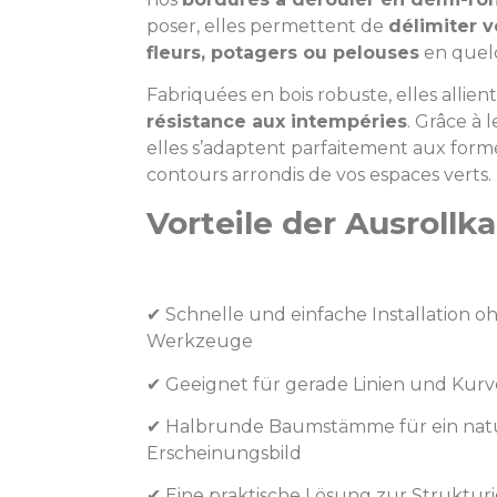
poser, elles permettent de
délimiter v
fleurs, potagers ou pelouses
en quel
Fabriquées en bois robuste, elles allien
résistance aux intempéries
. Grâce à 
elles s’adaptent parfaitement aux for
contours arrondis de vos espaces verts.
Vorteile der Ausrollka
✔ Schnelle und einfache Installation o
Werkzeuge
✔ Geeignet für gerade Linien und Kur
✔ Halbrunde Baumstämme für ein natü
Erscheinungsbild
✔ Eine praktische Lösung zur Struktu