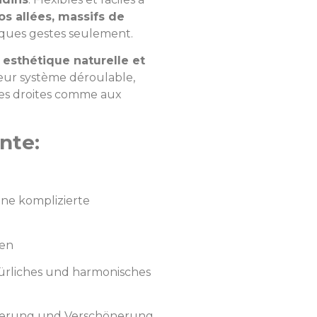
os allées, massifs de
ques gestes seulement.
t
esthétique naturelle et
leur système déroulable,
mes droites comme aux
nte:
hne komplizierte
ven
rliches und harmonisches
rierung und Verschönerung