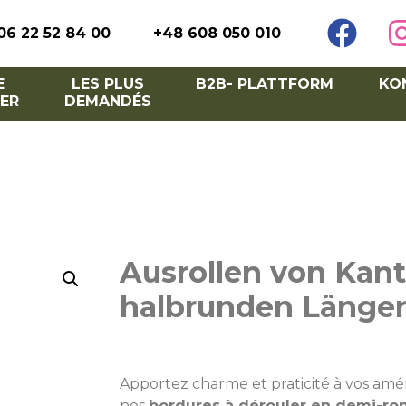
06 22 52 84 00
+48 608 050 010
E
LES PLUS
B2B- PLATTFORM
KO
ER
DEMANDÉS
Ausrollen von Kant
halbrunden Länge
Apportez charme et praticité à vos am
nos
bordures à dérouler en demi-ro