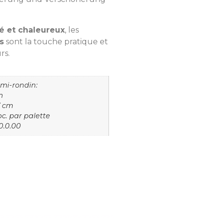
é et chaleureux
, les
s
sont la touche pratique et
rs.
mi-rondin:
m
7 cm
c. par palette
0.0.00