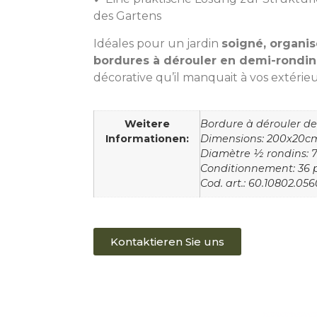
des Gartens
Idéales pour un jardin
soigné, organis
bordures à dérouler en demi-rondin
décorative qu’il manquait à vos extérieu
Weitere
Bordure à dérouler de
Informationen:
Dimensions: 200x20c
Diamètre ½ rondins: 
Conditionnement: 36 p
Cod. art.: 60.10802.056
Kontaktieren Sie uns