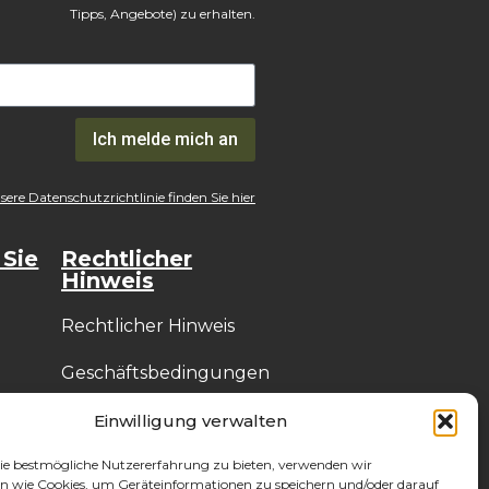
Tipps, Angebote) zu erhalten.
Ich melde mich an
ere Datenschutzrichtlinie finden Sie hier
 Sie
Rechtlicher
Hinweis
Rechtlicher Hinweis
Geschäftsbedingungen
Datenschutzrichtlinie
Einwilligung verwalten
(DSGVO)
ie bestmögliche Nutzererfahrung zu bieten, verwenden wir
n wie Cookies, um Geräteinformationen zu speichern und/oder darauf