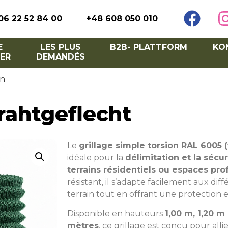
06 22 52 84 00
+48 608 050 010
E
LES PLUS
B2B- PLATTFORM
KO
ER
DEMANDÉS
on
Drahtgeflecht
Le
grillage simple torsion RAL 6005 (
idéale pour la
délimitation et la sécur
terrains résidentiels ou espaces pro
résistant, il s’adapte facilement aux dif
terrain tout en offrant une protection e
Disponible en hauteurs
1,00 m, 1,20 m
mètres
, ce grillage est conçu pour allier