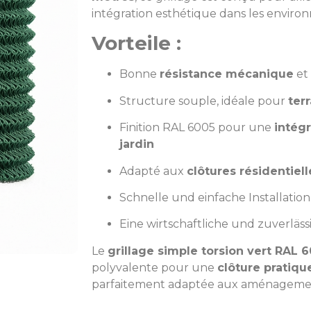
intégration esthétique dans les enviro
Vorteile :
Bonne
résistance mécanique
et 
Structure souple, idéale pour
terr
Finition RAL 6005 pour une
intégr
jardin
Adapté aux
clôtures résidentiel
Schnelle und einfache Installation
Eine wirtschaftliche und zuverläs
Le
grillage simple torsion vert RAL 
polyvalente pour une
clôture pratiqu
parfaitement adaptée aux aménagemen