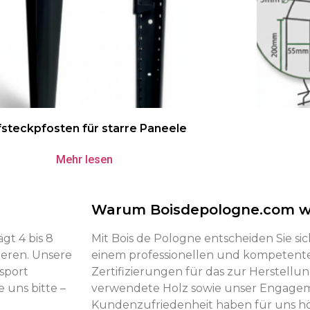
steckpfosten für starre Paneele
Mehr lesen
Warum Boisdepologne.com w
gt 4 bis 8
Mit Bois de Pologne entscheiden Sie si
ieren. Unsere
einem professionellen und kompetent
sport
Zertifizierungen für das zur Herstell
 uns bitte –
verwendete Holz sowie unser Engagem
Kundenzufriedenheit haben für uns höc