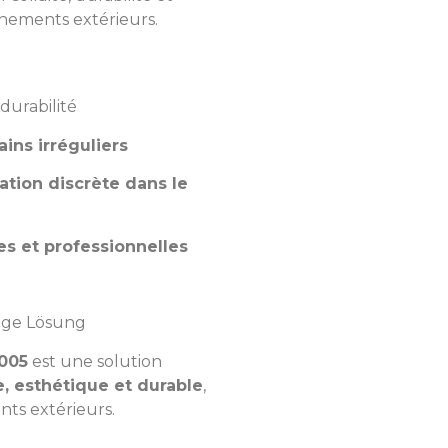
nnements extérieurs.
durabilité
ains irréguliers
ation discrète dans le
les et professionnelles
sige Lösung
6005
est une solution
e, esthétique et durable
,
ts extérieurs.