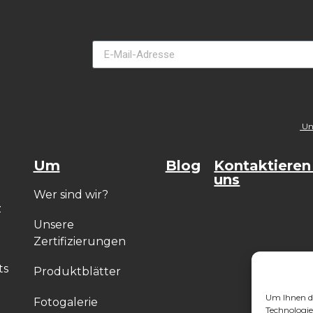
Uns
Um
Blog
Kontaktieren
uns
Wer sind wir?
z
Unsere
Zertifizierungen
ts
Produktblätter
Um Ihnen d
Fotogalerie
Technologie