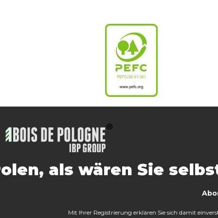
Polen, als wären Sie selbs
Abo
Mit Ihrer Registrierung erklären Sie sich damit einve