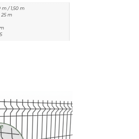
0 m / 1,50 m
 25 m
mm
5