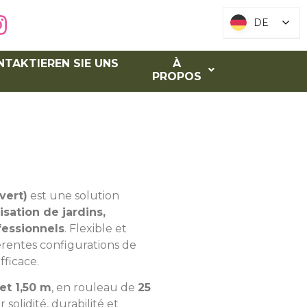
DE
DE
NTAKTIEREN SIE UNS
À
PROPOS
vert)
est une solution
isation de jardins,
fessionnels
. Flexible et
férentes configurations de
fficace.
 et 1,50 m
, en rouleau de
25
 solidité, durabilité et