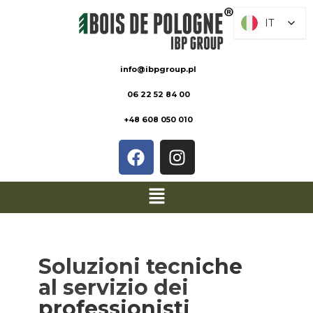
IT
IT
info@ibpgroup.pl
06 22 52 84 00
+48 608 050 010
Soluzioni tecniche
al servizio dei
professionisti