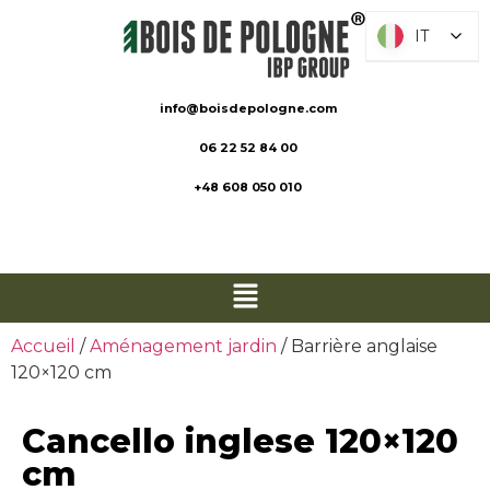
IT
IT
info@boisdepologne.com
06 22 52 84 00
+48 608 050 010
Accueil
/
Aménagement jardin
/ Barrière anglaise
120×120 cm
Cancello inglese 120×120
cm