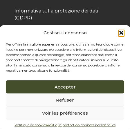
Informativa sulla protezione dei dati
(GDPR)
Informativa sui cookie
Gestisci il consenso
Per offrire la migliore esperienza possibile, utilizziamo tecnologie come
i cookie per memorizzare e/o accedere alle informazioni del dispositivo.
© 2025 Bois de Pologne – Creato da Cassandre 
Acconsentendo a queste tecnologie, potremo elaborare dati come il
Thibaut
comportamento di navigazione o gli identificatori univoci su questo
sito. Il mancato consenso o la revoca del consenso potrebbero influire
negativamente su alcune funzionalità.
Accepter
Refuser
Voir les préférences
Politique de cookies
Politique protection données personnelles