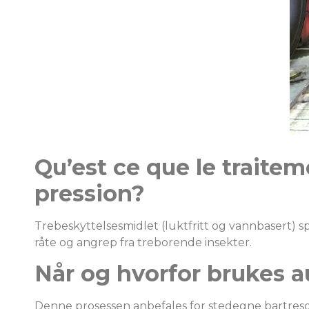
Qu’est ce que le traite
pression?
Trebeskyttelsesmidlet (luktfritt og vannbasert) s
råte og angrep fra treborende insekter.
Når og hvorfor brukes 
Denne prosessen anbefales for stedegne bartresort