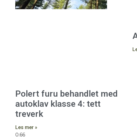
A
L
Polert furu behandlet med
autoklav klasse 4: tett
treverk
Les mer »