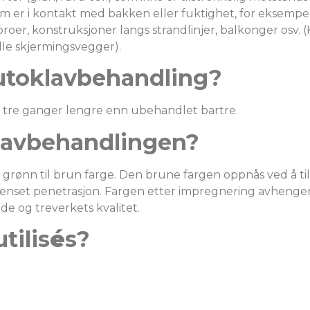
m er i kontakt med bakken eller fuktighet, for eksempel 
broer, konstruksjoner langs strandlinjer, balkonger osv. (
lle skjermingsvegger).
utoklavbehandling?
r tre ganger lengre enn ubehandlet bartre.
klavbehandlingen?
k grønn til brun farge. Den brune fargen oppnås ved å til
enset penetrasjon. Fargen etter impregnering avhenger
e og treverkets kvalitet.
tilis
é
s?