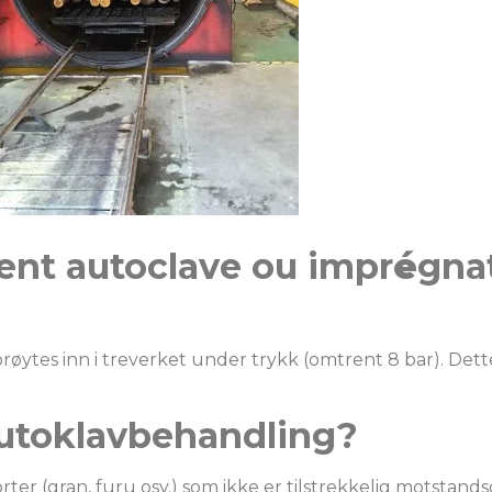
ment autoclave ou impr
é
gna
prøytes inn i treverket under trykk (omtrent 8 bar). Dett
autoklavbehandling?
er (gran, furu osv.) som ikke er tilstrekkelig motstands