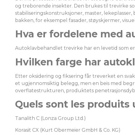
og treborende insekter. Den brukes til trevirke so
stabiliseringskonstruksjoner, master, lekeplasser, 
bakken, for eksempel fasader, støyskjermer, visue
Hva er fordelene med a
Autoklavbehandlet trevirke har en levetid som e
Hvilken farge har auto
Etter oksidering og fiksering får treverket en sva
et ugjennomsiktig belegg, men en beis med begr
overflatestrukturen, produktets penetrasjonsdybd
Quels sont les produits u
Tanalith C (Lonza Group Ltd.)
Korasit CX (Kurt Obermeier GmbH & Co. KG)