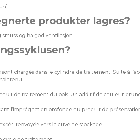
en)
gnerte produkter lagres?
smuss og ha god ventilasjon.
lingssyklusen?
nt chargés dans le cylindre de traitement. Suite à l’appli
 maintenu.
duit de traitement du bois. Un additif de couleur brune 
ant l’imprégnation profonde du produit de préservation 
n excès, renvoyée vers la cuve de stockage.
e cycle de traitement.