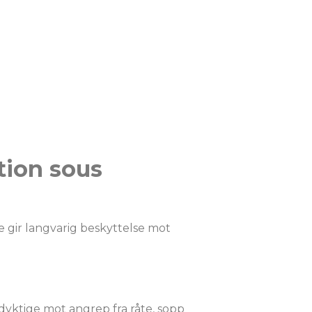
tion sous
e gir langvarig beskyttelse mot
dyktige mot angrep fra råte, sopp