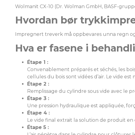
Wolmanit CX-10 (Dr. Wolman GmbH, BASF-grupp
Hvordan bør trykkimpre
Impregnert treverk må oppbevares unna regn og 
Hva er fasene i behand
Étape 1 :
Convenablement préparés et séchés, les bois so
cellules du bois sont vidées d’air. Le vide est
Étape 2 :
Remplissage du cylindre sous vide avec le pro
Étape 3 :
Une pression hydraulique est appliquée, forç
Étape 4 :
Le vide final extrait la solution de produit e
Étape 5 :
L’air pénètre dans le cylindre pour clôturer l