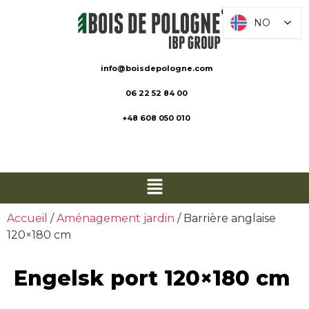
NO
NO
info@boisdepologne.com
06 22 52 84 00
+48 608 050 010
Accueil
/
Aménagement jardin
/ Barrière anglaise
120×180 cm
Engelsk port 120×180 cm