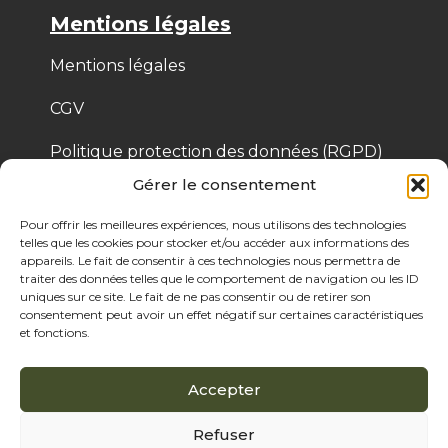
Mentions légales
Mentions légales
CGV
Politique protection des données (RGPD)
Gérer le consentement
Politique de cookies
Pour offrir les meilleures expériences, nous utilisons des technologies
telles que les cookies pour stocker et/ou accéder aux informations des
appareils. Le fait de consentir à ces technologies nous permettra de
© 2025 Bois de Pologne – Créé par Cassandre 
traiter des données telles que le comportement de navigation ou les ID
Thibaut
uniques sur ce site. Le fait de ne pas consentir ou de retirer son
consentement peut avoir un effet négatif sur certaines caractéristiques
et fonctions.
Accepter
Refuser