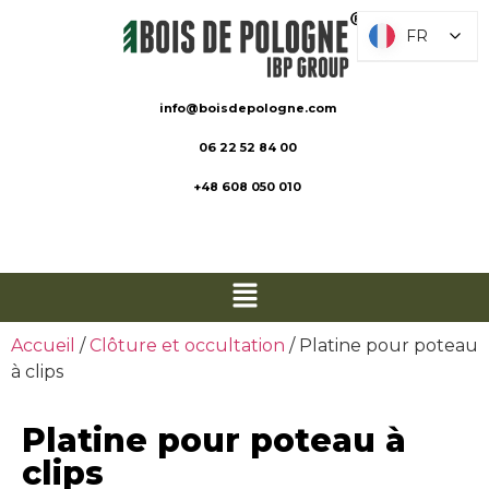
FR
FR
info@boisdepologne.com
06 22 52 84 00
+48 608 050 010
Accueil
/
Clôture et occultation
/ Platine pour poteau
à clips
Platine pour poteau à
clips