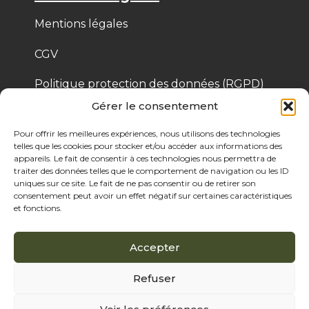
Mentions légales
CGV
Politique protection des données (RGPD)
Gérer le consentement
Politique de cookies
Pour offrir les meilleures expériences, nous utilisons des technologies
telles que les cookies pour stocker et/ou accéder aux informations des
appareils. Le fait de consentir à ces technologies nous permettra de
© 2025 Bois de Pologne – Créé par Cassandre 
traiter des données telles que le comportement de navigation ou les ID
Thibaut
uniques sur ce site. Le fait de ne pas consentir ou de retirer son
consentement peut avoir un effet négatif sur certaines caractéristiques
et fonctions.
Accepter
Refuser