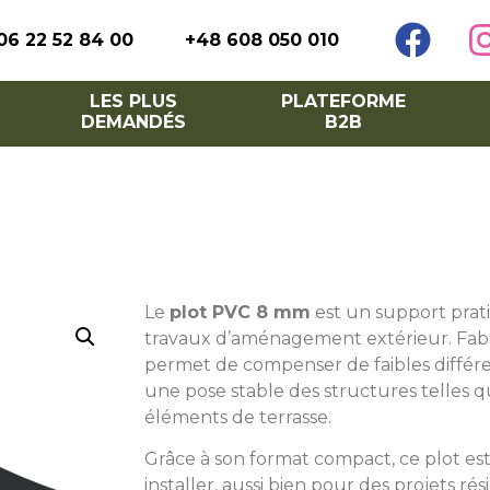
06 22 52 84 00
+48 608 050 010
LES PLUS
PLATEFORME
DEMANDÉS
B2B
Le
plot PVC 8 mm
est un support prati
travaux d’aménagement extérieur. Fabr
permet de compenser de faibles différe
une pose stable des structures telles 
éléments de terrasse.
Grâce à son format compact, ce plot est
installer, aussi bien pour des projets ré