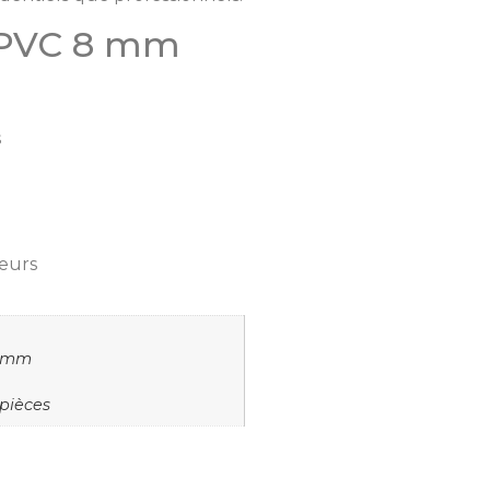
 PVC 8 mm
s
eurs
5 mm
pièces