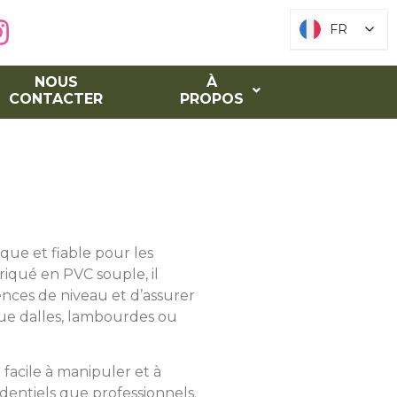
FR
FR
NOUS
À
CONTACTER
PROPOS
que et fiable pour les
iqué en PVC souple, il
nces de niveau et d’assurer
que dalles, lambourdes ou
 facile à manipuler et à
sidentiels que professionnels.