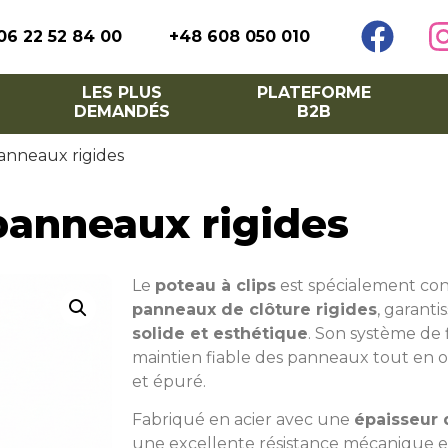
06 22 52 84 00
+48 608 050 010
LES PLUS
PLATEFORME
DEMANDÉS
B2B
panneaux rigides
panneaux rigides
Le
poteau à clips
est spécialement con
panneaux de clôture rigides
, garanti
solide et esthétique
. Son système de f
maintien fiable des panneaux tout en
et épuré.
Fabriqué en acier avec une
épaisseur 
une excellente résistance mécanique e