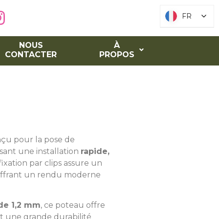
FR
FR
NOUS
À
CONTACTER
PROPOS
çu pour la pose de
ssant une installation
rapide,
ixation par clips assure un
 offrant un rendu moderne
de 1,2 mm
, ce poteau offre
t une grande durabilité