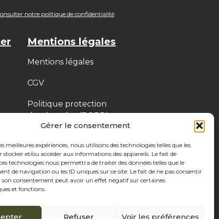
nsulter notre politique de confidentialité
er
Mentions légales
Mentions légales
CGV
Politique protection
des données (RGPD)
Gérer le consentement
Politique de cookies
les meilleures expériences, nous utilisons des technologies telles que les
 stocker et/ou accéder aux informations des appareils. Le fait de
ces technologies nous permettra de traiter des données telles que le
 de navigation ou les ID uniques sur ce site. Le fait de ne pas consentir
r son consentement peut avoir un effet négatif sur certaines
ques et fonctions.
epter
Refuser
Voir les préférences