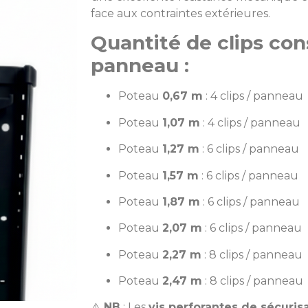
face aux contraintes extérieures.
Quantité de clips con
panneau :
Poteau
0,67 m
: 4 clips / panneau
Poteau
1,07 m
: 4 clips / panneau
Poteau
1,27 m
: 6 clips / panneau
Poteau
1,57 m
: 6 clips / panneau
Poteau
1,87 m
: 6 clips / panneau
Poteau
2,07 m
: 6 clips / panneau
Poteau
2,27 m
: 8 clips / panneau
Poteau
2,47 m
: 8 clips / panneau
⚠️
NB
: Les
vis perforantes de sécuris