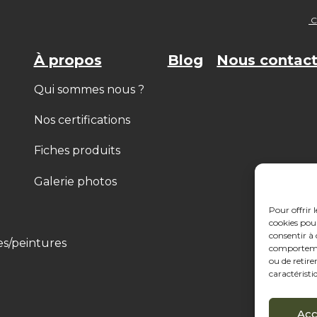
Co
À propos
Blog
Nous contact
Qui sommes nous ?
Nos certifications
Fiches produits
Galerie photos
Pour offrir 
cookies pour
consentir à 
es/peintures
comportement
ou de retire
caractéristi
Acc