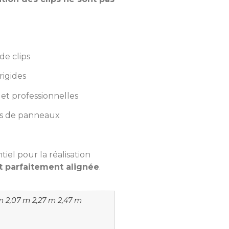
de clips
rigides
 et professionnelles
ts de panneaux
iel pour la réalisation
et parfaitement alignée
.
 m 2,07 m 2,27 m 2,47 m