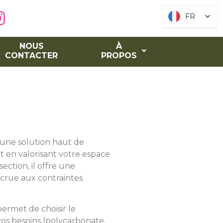
FR
FR
NOUS
À
CONTACTER
PROPOS
 une solution haut de
 en valorisant votre espace
ection, il offre une
accrue aux contraintes
permet de choisir le
vos besoins (polycarbonate,