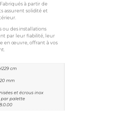
 Fabriqués à partir de
s assurent solidité et
térieur.
 ou des installations
 par leur fiabilité, leur
se en œuvre, offrant à vos
nt.
xH229 cm
×120 mm
nisées et écrous inox
 par palette
8.0.00