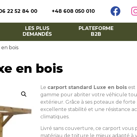
06 22 52 84 00
+48 608 050 010
LES PLUS
PLATEFORME
DEMANDÉS
B2B
 en bois
xe en bois
Le
carport standard Luxe en bois
est
gamme pour abriter votre véhicule tout
extérieur. Grâce à ses poteaux de forte s
excellente stabilité et une résistance 
climatiques.
Livré sans couverture, ce carport vous 
matériau de toiture le mieux adapté à 