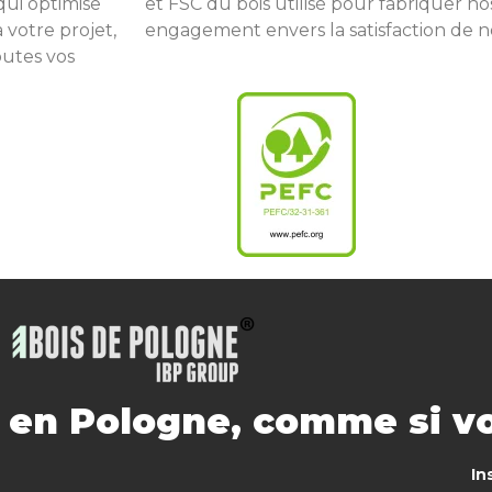
qui optimise
et FSC du bois utilisé pour fabriquer no
 votre projet,
engagement envers la satisfaction de nos
outes vos
s en Pologne, comme si vo
In