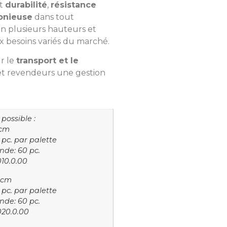
nt
durabilité
,
résistance
onieuse
dans tout
n plusieurs hauteurs et
 besoins variés du marché.
r le
transport et le
s et revendeurs une gestion
possible :
 cm
pc. par palette
de: 60 pc.
010.0.00
 cm
pc. par palette
de: 60 pc.
020.0.00