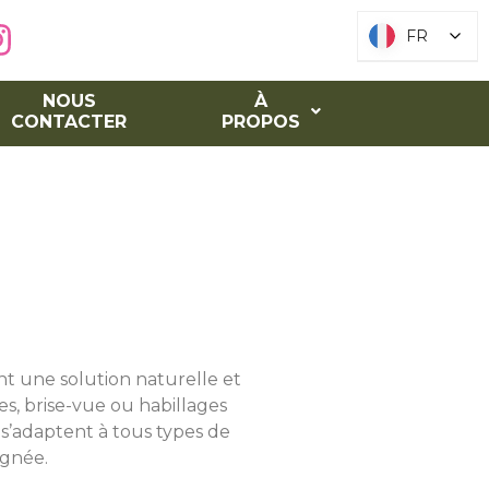
FR
FR
NOUS
À
CONTACTER
PROPOS
t une solution naturelle et
es, brise-vue ou habillages
ls s’adaptent à tous types de
ignée.