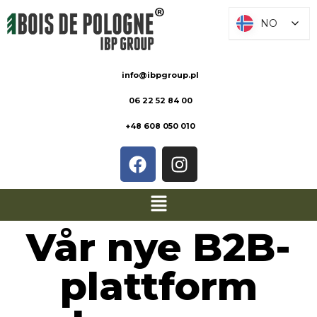
NO
NO
info@ibpgroup.pl
06 22 52 84 00
+48 608 050 010
Vår nye B2B-
plattform