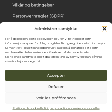
Vilkår og betingelser
Personvernregler (GDPR)
Informasjonskapsler
Administrer samtykke
For å gi deg den beste opplevelsen bruker vi teknologier som
informasjonskapsler for å lagre og/eller få tilgang til enhetsinformasjon.
© 2025 Bois de Pologne – Laget av Cassandre 
Samtykke til disse teknologiene vil tillate oss å behandle data som
Thibaut
nettleseratferd eller unike identifikatorer på dette nettstedet.
Manglende samtykke eller tilbaketrekking av samtykke kan påvirke
visse funksjoner negativt.
Accepter
Refuser
Voir les préférences
Politique de cookies
Politique protection données personnelles