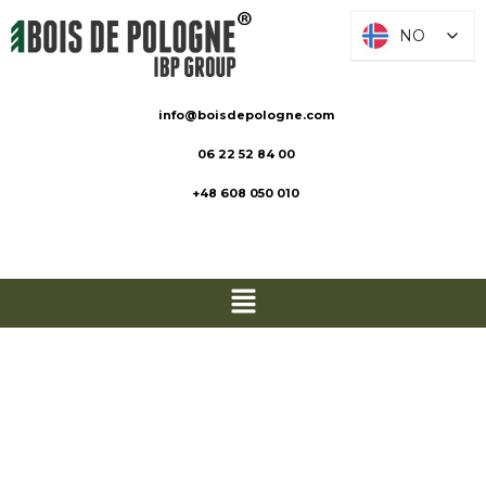
NO
NO
info@boisdepologne.com
06 22 52 84 00
+48 608 050 010
Terrassebord