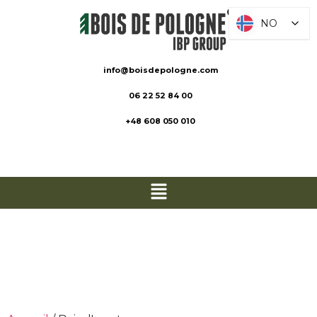
NO
NO
info@boisdepologne.com
06 22 52 84 00
+48 608 050 010
Strukturvirke