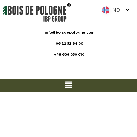
NO
NO
info@boisdepologne.com
06 22 52 84 00
+48 608 050 010
Staker og
tømmerstokke