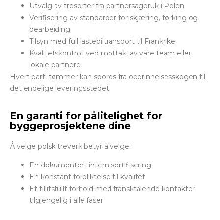
Utvalg av tresorter fra partnersagbruk i Polen
Verifisering av standarder for skjæring, tørking og
bearbeiding
Tilsyn med full lastebiltransport til Frankrike
Kvalitetskontroll ved mottak, av våre team eller
lokale partnere
Hvert parti tømmer kan spores fra opprinnelsesskogen til
det endelige leveringsstedet.
En garanti for pålitelighet for
byggeprosjektene dine
Å velge polsk treverk betyr å velge:
En dokumentert intern sertifisering
En konstant forpliktelse til kvalitet
Et tillitsfullt forhold med fransktalende kontakter
tilgjengelig i alle faser