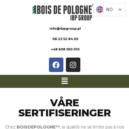
NO
NO
info@ibpgroup.pl
06 22 52 84 00
+48 608 050 010
VÅRE
SERTIFISERINGER
Chez
BOISDEPOLOGNE™
, la qualité ne se limite pas à nos